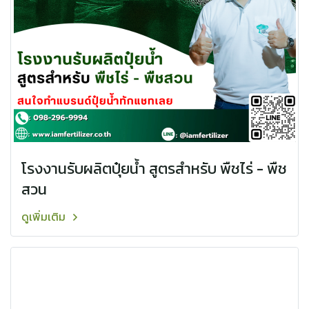
โรงงานรับผลิตปุ๋ยน้ำ สูตรสำหรับ พืชไร่ - พืช
สวน
ดูเพิ่มเติม