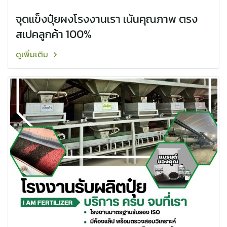
จุดแข็งปุ๋ยผงโรงงานเรา ️เน้นคุณภาพ ตรง
สเปคลูกค้า 100% ️
ดูเพิ่มเติม