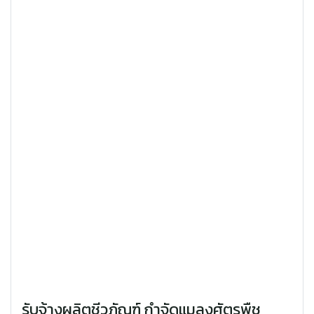
รับจ้างผลิตชีวภัณฑ์ กำจัดแมลงศัตรูพืช