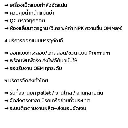
➡︎ เครื่องเม็ดแบบกำลังอัดแน่น
➡︎ ควบคุมน้ำหนักแม่นยำ
➡︎ QC ตรวจทุกลอต
➡︎ ห้องแล็บมาตรฐาน (วิเคราะห์ค่า NPK ความชื้น OM ฯลฯ)
4.บริการออกแบบบรรจุภัณฑ์
➡︎ ออกแบบกระสอบ/แกลลอน/ขวด แบบ Premium
➡︎ พร้อมพิมพ์จริง ส่งไฟล์ต้นฉบับให้
➡︎ รองรับงาน OEM ทุกระดับ
5.บริการจัดส่งทั่วไทย
➡︎ รับทั้งงานยก pallet / งานโหล / งานหลายตัน
➡︎ จัดส่งตรงเวลา มีรถเครือข่ายทั่วประเทศ
➡︎ ระบบติดตามงานผลิต–ส่งมอบชัดเจน