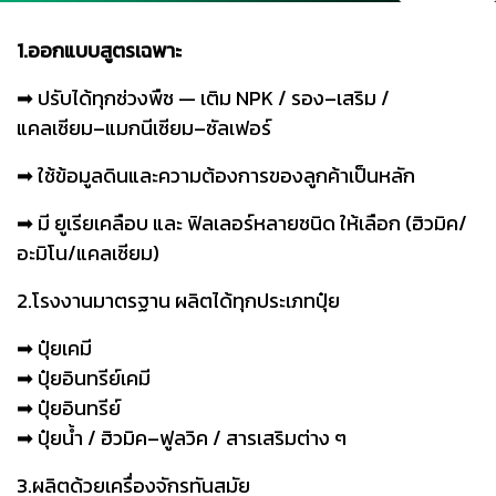
1.ออกแบบสูตรเฉพาะ
➡︎ ปรับได้ทุกช่วงพืช — เติม NPK / รอง–เสริม /
แคลเซียม–แมกนีเซียม–ซัลเฟอร์
➡︎ ใช้ข้อมูลดินและความต้องการของลูกค้าเป็นหลัก
➡︎ มี ยูเรียเคลือบ และ ฟิลเลอร์หลายชนิด ให้เลือก (ฮิวมิค/
อะมิโน/แคลเซียม)
2.โรงงานมาตรฐาน ผลิตได้ทุกประเภทปุ๋ย
➡︎ ปุ๋ยเคมี
➡︎ ปุ๋ยอินทรีย์เคมี
➡︎ ปุ๋ยอินทรีย์
➡︎ ปุ๋ยน้ำ / ฮิวมิค–ฟูลวิค / สารเสริมต่าง ๆ
3.ผลิตด้วยเครื่องจักรทันสมัย