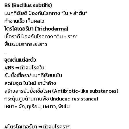
BS (Bacillus subtilis)
แบคทีเรียดี ป้องกันโรคทาง “ใบ + ลำต้น”
ทำงานเร็ว เห็นผลไว
ไตรโคเดอร์มา (Trichoderma)
เชื้อราดี ป้องกันโรคทาง “ดิน + ราก”
ฟื้นระบบรากระยะยาว
.
จุดเด่นแต่ละตัว
#BS ➡︎ตัวจบโรคใบ
ยับยั้งเชื้อรา/แบคทีเรียบนใบ
ลดใบจุด ใบไหม้ ราน้ำค้าง
สร้างสารยับยั้งเชื้อโรค (Antibiotic-like substances)
กระตุ้นภูมิต้านทานพืช (Induced resistance)
เหมาะ: ผัก, ทุเรียน, มะนาว, พืชใบ
#ไตรโคเดอร์มา ➡︎ตัวจบโรคราก