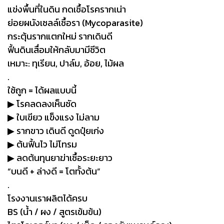
แข่งพื้นที่ในดิน กดเชื้อโรครากเน่า
ย่อยผนังเซลล์เชื้อรา (Mycoparasite)
กระตุ้นรากแตกใหม่ รากเดินดี
ฟื้นดินเสื่อมให้กลับมามีชีวิต
เหมาะ: ทุเรียน, ปาล์ม, อ้อย, ไม้ผล
.
ใช้ถูก = ได้ผลแบบนี้
▶︎ โรคลดลงเห็นชัด
▶︎ ใบเขียว แข็งแรง ไม่ลาม
▶︎ รากขาว เดินดี ดูดปุ๋ยเก่ง
▶︎ ต้นฟื้นไว ไม่โทรม
▶︎ ลดต้นทุนยาฆ่าเชื้อระยะยาว
“บนดี + ล่างดี = โตทั้งต้น”
.
โรงงานเราผลิตได้ครบ
BS (น้ำ / ผง / สูตรเข้มข้น)