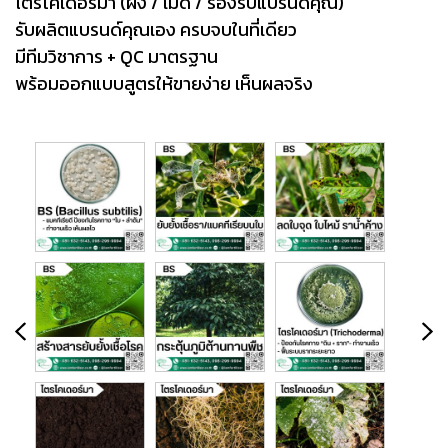
ไตรโคเดอร์มา (ผง / เม็ด / รองรับแบรนด์คุณ)
รับผลิตแบรนด์คุณเอง ครบจบในที่เดียว
มีทีมวิชาการ + QC มาตรฐาน
พร้อมออกแบบสูตรให้ขายง่าย เห็นผลจริง