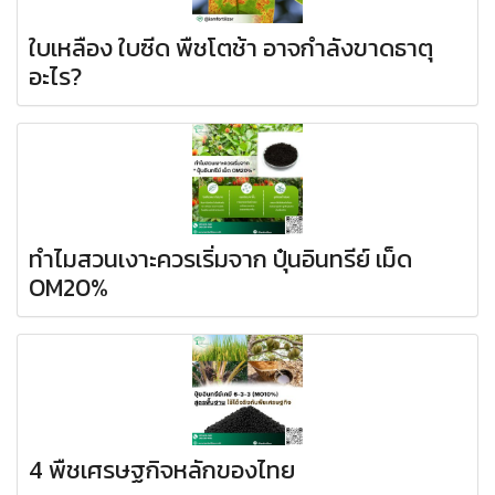
ใบเหลือง ใบซีด พืชโตช้า อาจกำลังขาดธาตุ
อะไร?
ทำไมสวนเงาะควรเริ่มจาก ปุ๋นอินทรีย์ เม็ด
OM20%
4 พืชเศรษฐกิจหลักของไทย